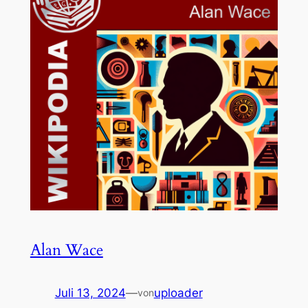
Alan Wace
Juli 13, 2024
—
uploader
von