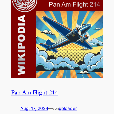
Pan Am Flight 214
Aug. 17, 2024
—
uploader
von